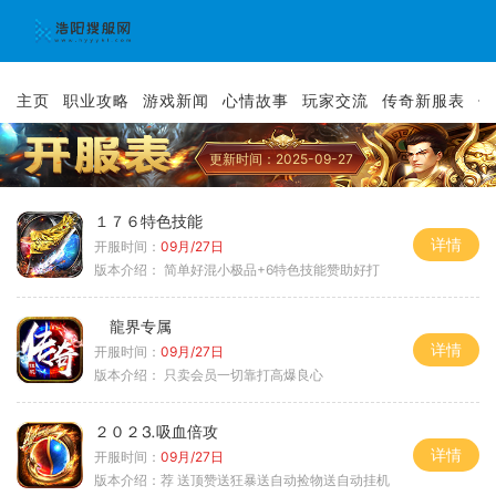
主页
职业攻略
游戏新闻
心情故事
玩家交流
传奇新服表
传
更新时间：2025-09-27
１７６特色技能
详情
开服时间：
09月/27日
版本介绍：
简单好混小极品+6特色技能赞助好打
龍界专属
详情
开服时间：
09月/27日
版本介绍：
只卖会员一切靠打高爆良心
２０２⒊吸血倍攻
详情
开服时间：
09月/27日
版本介绍：
荐 送顶赞送狂暴送自动捡物送自动挂机