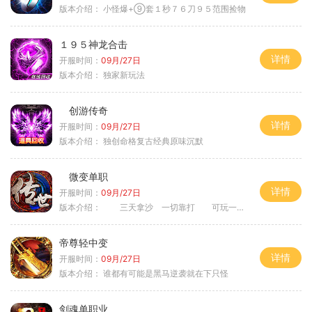
版本介绍：
小怪爆+⑨套１秒７６刀９５范围捡物
１９５神龙合击
详情
开服时间：
09月/27日
版本介绍：
独家新玩法
创游传奇
详情
开服时间：
09月/27日
版本介绍：
独创命格复古经典原味沉默
微变单职
详情
开服时间：
09月/27日
版本介绍：
三天拿沙 一切靠打 可玩一年
帝尊轻中变
详情
开服时间：
09月/27日
版本介绍：
谁都有可能是黑马逆袭就在下只怪
剑魂单职业