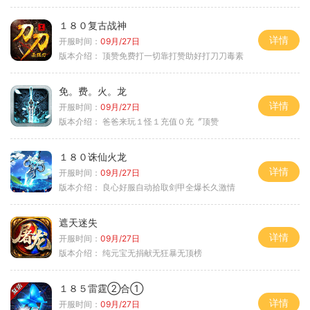
１８０复古战神
详情
开服时间：
09月/27日
版本介绍：
顶赞免费打一切靠打赞助好打刀刀毒素
免。费。火。龙
详情
开服时间：
09月/27日
版本介绍：
爸爸来玩１怪１充值０充〞顶赞
１８０诛仙火龙
详情
开服时间：
09月/27日
版本介绍：
良心好服自动拾取剑甲全爆长久激情
遮天迷失
详情
开服时间：
09月/27日
版本介绍：
纯元宝无捐献无狂暴无顶榜
１８５雷霆②合①
详情
开服时间：
09月/27日